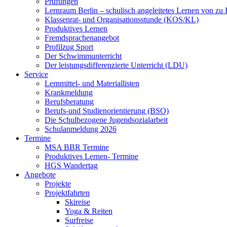
Prüfungen
Lernraum Berlin – schulisch angeleitetes Lernen von zu
Klassenrat- und Organisationsstunde (KOS/KL)
Produktives Lernen
Fremdsprachenangebot
Profilzug Sport
Der Schwimmunterricht
Der leistungsdifferenzierte Unterricht (LDU)
Service
Lernmittel- und Materiallisten
Krankmeldung
Berufsberatung
Berufs-und Studienorientierung (BSO)
Die Schulbezogene Jugendsozialarbeit
Schulanmeldung 2026
Termine
MSA BBR Termine
Produktives Lernen- Termine
HGS Wandertag
Angebote
Projekte
Projektfahrten
Skireise
Yoga & Reiten
Surfreise