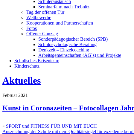
Schüleraustausch
Seminarfahrt nach Trebnitz
Tag der offenen Tür
Wettbewerbe
Kooperationen und Partnerschaften
Fotos
Offener Ganztag
Sonderpädagogischer Bereich (SPB)
Schulpsychologische Beratung
Denkzeit – Einzelcoaching
Arbeitsgemeinschaften (AG`s) und Projekte
Schulisches Krisenteam
Kinderschutz
Aktuelles
Februar 2021
Kunst in Coronazeiten – Fotocollagen Jah
«
SPORT und FITNESS FÜR UND MIT EUCH
Auszeichnung der Schule mit dem Qualitätssiegel für exzellente beru