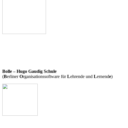
Bolle – Hugo Gaudig Schule
(
B
erliner
O
rganisationssoftware für
L
ehrende und
L
ernend
e
)