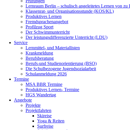
Prüfungen
Lernraum Berlin – schulisch angeleitetes Lernen von zu
Klassenrat- und Organisationsstunde (KOS/KL)
Produktives Lernen
Fremdsprachenangebot
Profilzug Sport
Der Schwimmunterricht
Der leistungsdifferenzierte Unterricht (LDU)
Service
Lernmittel- und Materiallisten
Krankmeldung
Berufsberatung
Berufs-und Studienorientierung (BSO)
Die Schulbezogene Jugendsozialarbeit
Schulanmeldung 2026
Termine
MSA BBR Termine
Produktives Lernen- Termine
HGS Wandertag
Angebote
Projekte
Projektfahrten
Skireise
Yoga & Reiten
Surfreise