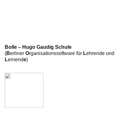
Bolle – Hugo Gaudig Schule
(
B
erliner
O
rganisationssoftware für
L
ehrende und
L
ernend
e
)