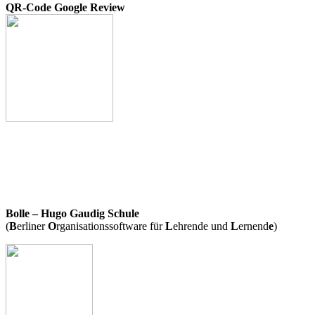
QR-Code Google Review
Bolle – Hugo Gaudig Schule
(
B
erliner
O
rganisationssoftware für
L
ehrende und
L
ernend
e
)