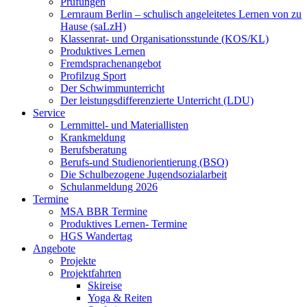
Prüfungen
Lernraum Berlin – schulisch angeleitetes Lernen von zu
Hause (saLzH)
Klassenrat- und Organisationsstunde (KOS/KL)
Produktives Lernen
Fremdsprachenangebot
Profilzug Sport
Der Schwimmunterricht
Der leistungsdifferenzierte Unterricht (LDU)
Service
Lernmittel- und Materiallisten
Krankmeldung
Berufsberatung
Berufs-und Studienorientierung (BSO)
Die Schulbezogene Jugendsozialarbeit
Schulanmeldung 2026
Termine
MSA BBR Termine
Produktives Lernen- Termine
HGS Wandertag
Angebote
Projekte
Projektfahrten
Skireise
Yoga & Reiten