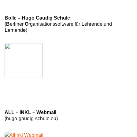
Bolle – Hugo Gaudig Schule
(
B
erliner
O
rganisationssoftware für
L
ehrende und
L
ernend
e
)
ALL – INKL – Webmail
(hugo-gaudig-schule.eu)