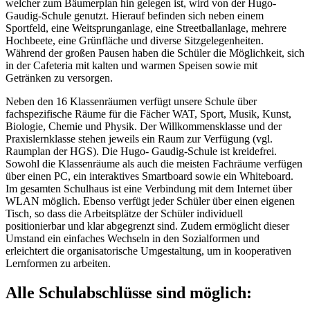
welcher zum Bäumerplan hin gelegen ist, wird von der Hugo-
Gaudig-Schule genutzt. Hierauf befinden sich neben einem
Sportfeld, eine Weitsprunganlage, eine Streetballanlage, mehrere
Hochbeete, eine Grünfläche und diverse Sitzgelegenheiten.
Während der großen Pausen haben die Schüler die Möglichkeit, sich
in der Cafeteria mit kalten und warmen Speisen sowie mit
Getränken zu versorgen.
Neben den 16 Klassenräumen verfügt unsere Schule über
fachspezifische Räume für die Fächer WAT, Sport, Musik, Kunst,
Biologie, Chemie und Physik. Der Willkommensklasse und der
Praxislernklasse stehen jeweils ein Raum zur Verfügung (vgl.
Raumplan der HGS). Die Hugo- Gaudig-Schule ist kreidefrei.
Sowohl die Klassenräume als auch die meisten Fachräume verfügen
über einen PC, ein interaktives Smartboard sowie ein Whiteboard.
Im gesamten Schulhaus ist eine Verbindung mit dem Internet über
WLAN möglich. Ebenso verfügt jeder Schüler über einen eigenen
Tisch, so dass die Arbeitsplätze der Schüler individuell
positionierbar und klar abgegrenzt sind. Zudem ermöglicht dieser
Umstand ein einfaches Wechseln in den Sozialformen und
erleichtert die organisatorische Umgestaltung, um in kooperativen
Lernformen zu arbeiten.
Alle Schulabschlüsse sind möglich: