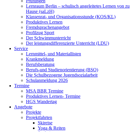
Prüfungen
Lernraum Berlin – schulisch angeleitetes Lernen von zu
Hause (saLzH)
Klassenrat- und Organisationsstunde (KOS/KL)
Produktives Lernen
Fremdsprachenangebot
Profilzug Sport
Der Schwimmunterricht
Der leistungsdifferenzierte Unterricht (LDU)
Service
Lernmittel- und Materiallisten
Krankmeldung
Berufsberatung
Berufs-und Studienorientierung (BSO)
Die Schulbezogene Jugendsozialarbeit
Schulanmeldung 2026
Termine
MSA BBR Termine
Produktives Lernen- Termine
HGS Wandertag
Angebote
Projekte
Projektfahrten
Skireise
Yoga & Reiten