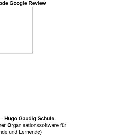
ode Google Review
 – Hugo Gaudig Schule
iner
O
rganisationssoftware für
nde und
L
ernend
e
)