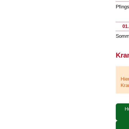
Pfing
01
Somme
Kra
Hie
Kra
H