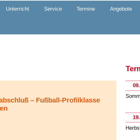
Unterricht
Service
Termine
Angebote
Ter
09
Somme
abschluß – Fußball-Profilklasse
hen
19
Herbs