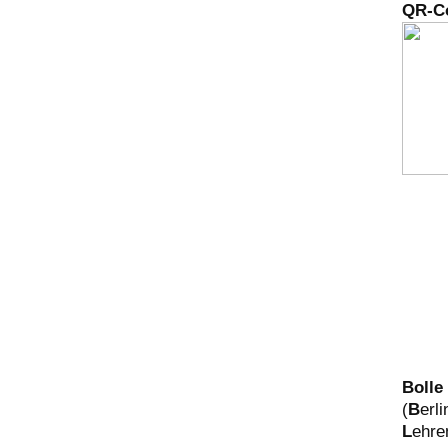
QR-C
Bolle
(
B
erl
L
ehre