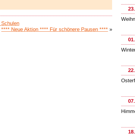
23
Weihn
n Schulen
**** Neue Aktion **** Für schönere Pausen ****
»
01
Winter
22
Oster
07
Himme
18