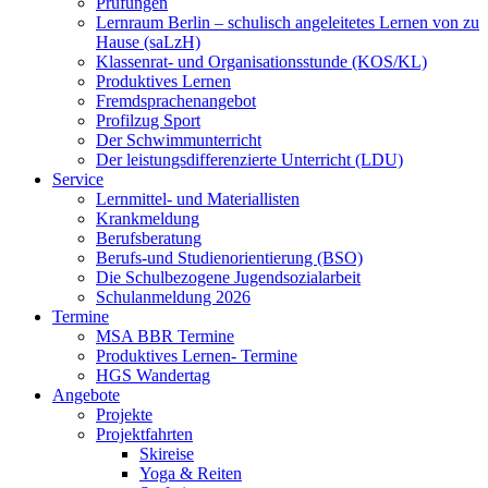
Prüfungen
Lernraum Berlin – schulisch angeleitetes Lernen von zu
Hause (saLzH)
Klassenrat- und Organisationsstunde (KOS/KL)
Produktives Lernen
Fremdsprachenangebot
Profilzug Sport
Der Schwimmunterricht
Der leistungsdifferenzierte Unterricht (LDU)
Service
Lernmittel- und Materiallisten
Krankmeldung
Berufsberatung
Berufs-und Studienorientierung (BSO)
Die Schulbezogene Jugendsozialarbeit
Schulanmeldung 2026
Termine
MSA BBR Termine
Produktives Lernen- Termine
HGS Wandertag
Angebote
Projekte
Projektfahrten
Skireise
Yoga & Reiten