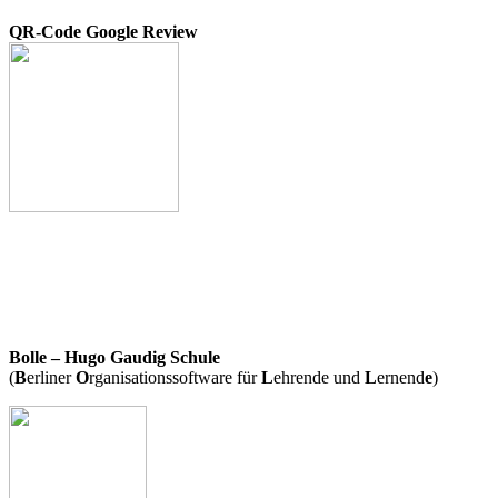
QR-Code Google Review
Bolle – Hugo Gaudig Schule
(
B
erliner
O
rganisationssoftware für
L
ehrende und
L
ernend
e
)