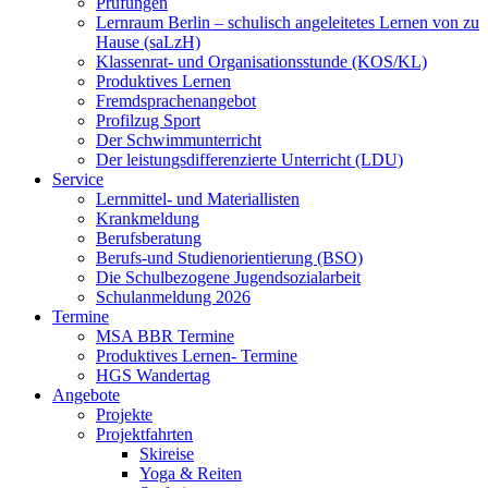
Prüfungen
Lernraum Berlin – schulisch angeleitetes Lernen von zu
Hause (saLzH)
Klassenrat- und Organisationsstunde (KOS/KL)
Produktives Lernen
Fremdsprachenangebot
Profilzug Sport
Der Schwimmunterricht
Der leistungsdifferenzierte Unterricht (LDU)
Service
Lernmittel- und Materiallisten
Krankmeldung
Berufsberatung
Berufs-und Studienorientierung (BSO)
Die Schulbezogene Jugendsozialarbeit
Schulanmeldung 2026
Termine
MSA BBR Termine
Produktives Lernen- Termine
HGS Wandertag
Angebote
Projekte
Projektfahrten
Skireise
Yoga & Reiten