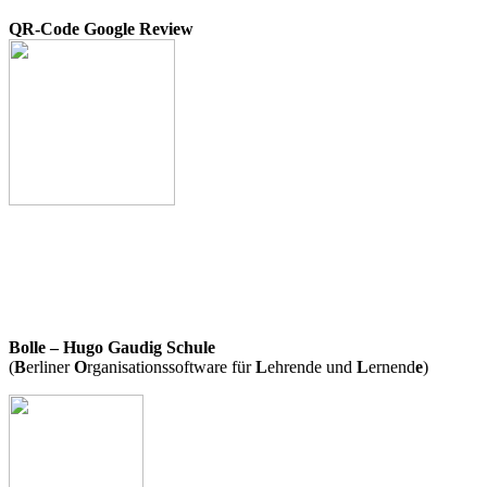
QR-Code Google Review
Bolle – Hugo Gaudig Schule
(
B
erliner
O
rganisationssoftware für
L
ehrende und
L
ernend
e
)