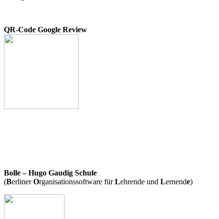
QR-Code Google Review
Bolle – Hugo Gaudig Schule
(
B
erliner
O
rganisationssoftware für
L
ehrende und
L
ernend
e
)