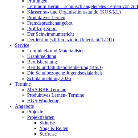
Prüfungen
Lernraum Berlin – schulisch angeleitetes Lernen von zu
Klassenrat- und Organisationsstunde (KOS/KL)
Produktives Lernen
Fremdsprachenangebot
Profilzug Sport
Der Schwimmunterricht
Der leistungsdifferenzierte Unterricht (LDU)
Service
Lernmittel- und Materiallisten
Krankmeldung
Berufsberatung
Berufs-und Studienorientierung (BSO)
Die Schulbezogene Jugendsozialarbeit
Schulanmeldung 2026
Termine
MSA BBR Termine
Produktives Lernen- Termine
HGS Wandertag
Angebote
Projekte
Projektfahrten
Skireise
Yoga & Reiten
Surfreise