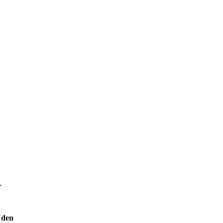
!
n den